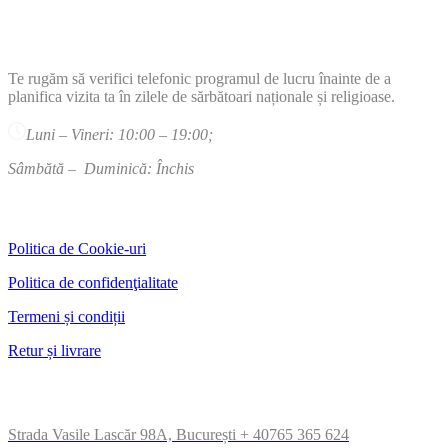
PROGRAM
Te rugăm să verifici telefonic programul de lucru înainte de a
planifica vizita ta în zilele de sărbătoari naționale și religioase.
Luni – Vineri: 10:00 – 19:00;
Sâmbătă – Duminică: Închis
PAGINI TEHNICE
Politica de Cookie-uri
Politica de confidenţialitate
Termeni și condiții
Retur și livrare
CONTACT
Strada Vasile Lascăr 98A, București
+ 40765 365 624